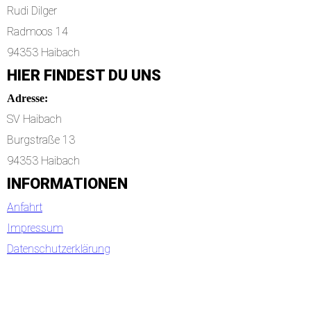
Rudi Dilger
Radmoos 14
94353 Haibach
HIER FINDEST DU UNS
Adresse:
SV Haibach
Burgstraße 13
94353 Haibach
INFORMATIONEN
Anfahrt
Impressum
Datenschutzerklärung